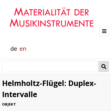
Projekt
de
en
Team
Glasklänge
Materialanalyse
Helmholtz-Flügel: Duplex-
Helmholtz-Flügel
Intervalle
Pianola
OBJEKT