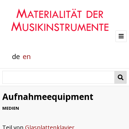
Projekt
de
en
Team
Glasklänge
Materialanalyse
Aufnahmeequipment
Helmholtz-Flügel
MEDIEN
Pianola
Teil von
Glasplattenklavier