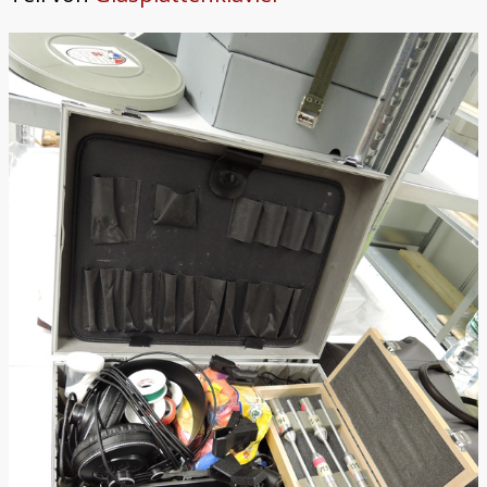
Holzklang
Trautonium