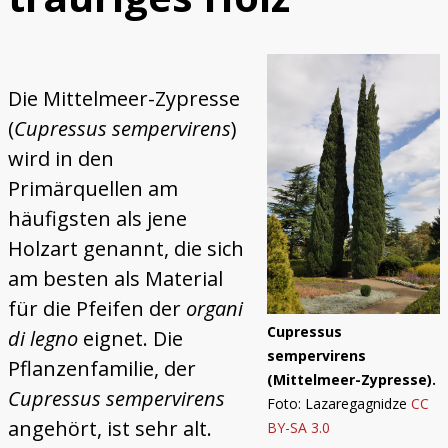
Holzklang
Trautonium
Die Mittelmeer-Zypresse
(
Cupressus sempervirens
)
wird in den
Primärquellen am
häufigsten als jene
Holzart genannt, die sich
am besten als Material
für die Pfeifen der
organi
Cupressus
di legno
eignet. Die
sempervirens
Pflanzenfamilie, der
(Mittelmeer-Zypresse).
Cupressus sempervirens
Foto: Lazaregagnidze
CC
angehört, ist sehr alt.
BY-SA 3.0