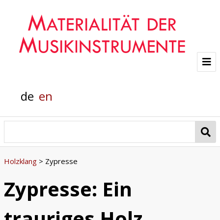
Projekt
de
en
Team
Glasklänge
Materialanalyse
Holzklang
>
Zypresse
Helmholtz-Flügel
Zypresse: Ein
Pianola
trauriges Holz