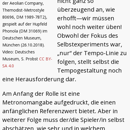
nicht ganz so
der Aeolian Company,
überzeugend an, wie
Themodist-Metrostyle
erhofft—wir müssen
80696, DM 1989-78T2),
gespielt auf der Hupfeld
wohl noch weiter üben!
Phonola (DM 31069) im
Obwohl der Fokus des
Deutschen Museum,
Selbstexperiments war,
München (26.10.2018).
„nur“ der Tempo-Linie zu
Video: Deutsches
Museum, S. Probst
CC BY-
folgen, stellt selbst die
SA 4.0
Tempogestaltung noch
eine Herausforderung dar.
Am Anfang der Rolle ist eine
Metronomangabe aufgedruckt, die einen
anfänglichen Referenzwert bietet. Aber in
weiterer Folge muss der/die Spieler/in selbst
abschätzen, wie sehr und in welchem