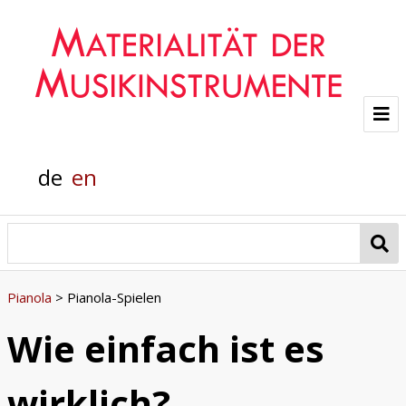
Projekt
de
en
Team
Glasklänge
Materialanalyse
Pianola
>
Pianola-Spielen
Helmholtz-Flügel
Wie einfach ist es
Pianola
wirklich?