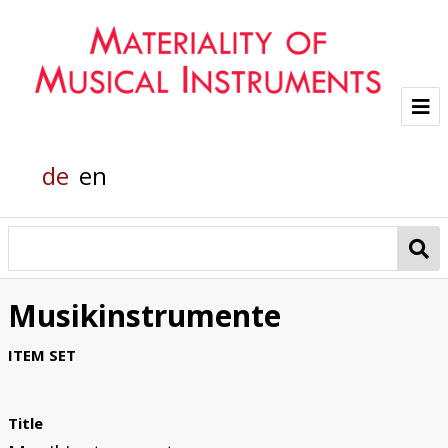
Project
de
en
Team
Glass sounds
Material Analysis
Musikinstrumente
Helmholtz grand piano
ITEM SET
Pianola
Title
Organic Material