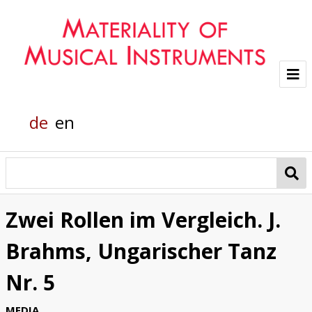
Project
de
en
Team
Glass sounds
Material Analysis
Zwei Rollen im Vergleich. J.
Helmholtz grand piano
Brahms, Ungarischer Tanz
Pianola
Nr. 5
Organic Material
MEDIA