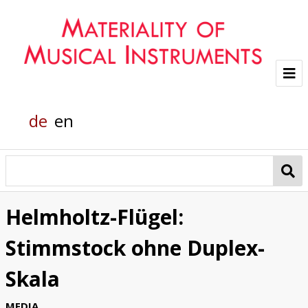
Project
de
en
Team
Glass sounds
Material Analysis
Helmholtz-Flügel:
Helmholtz grand piano
Stimmstock ohne Duplex-
Pianola
Skala
Organic Material
MEDIA