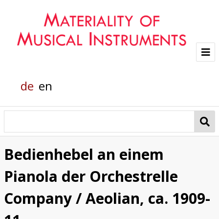
Project
de
en
Team
Glass sounds
Material Analysis
Bedienhebel an einem
Helmholtz grand piano
Pianola der Orchestrelle
Pianola
Company / Aeolian, ca. 1909-
Organic Material