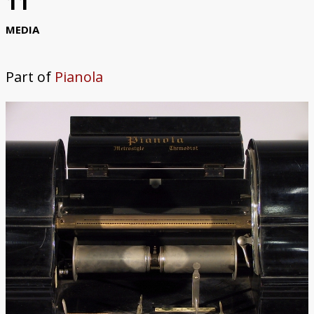
11
Trautonium
MEDIA
Part of
Pianola