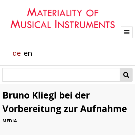
Project
de
en
Team
Glass sounds
Material Analysis
Bruno Kliegl bei der
Helmholtz grand piano
Vorbereitung zur Aufnahme
Pianola
MEDIA
Organic Material