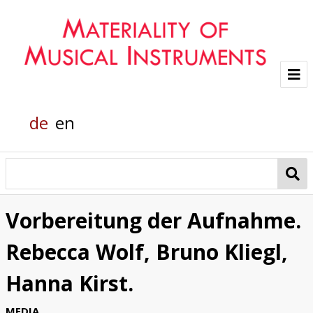
Project
de
en
Team
Glass sounds
Material Analysis
Vorbereitung der Aufnahme.
Helmholtz grand piano
Rebecca Wolf, Bruno Kliegl,
Pianola
Hanna Kirst.
Organic Material
MEDIA