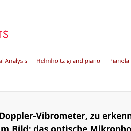
l Analysis
Helmholtz grand piano
Pianola
oppler-Vibrometer, zu erkenn
m Bild: das optische Mikropho